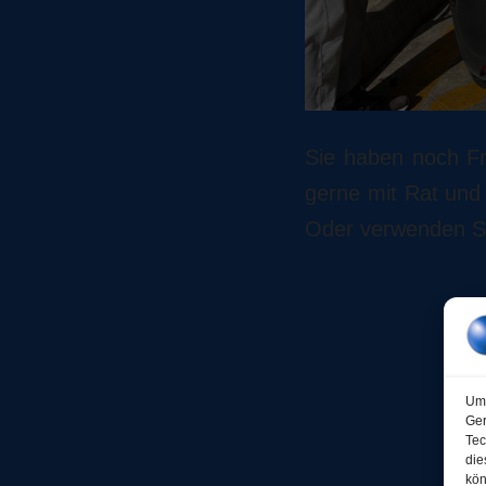
Sie haben noch Fr
gerne mit Rat und 
Oder verwenden Si
Um 
Ger
Tec
die
kön