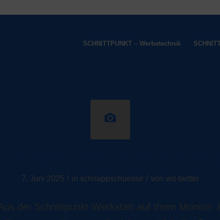
SCHNITTPUNKT – Werbetechnik
SCHNITT
chnappschüsse neuester Arbeit
/
/
7. Juni 2025
in
schnappschuesse
von
wd-twitter
s der Schnittpunkt-Werkstatt auf Ihren Monitor. H