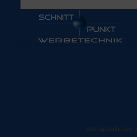
S
Schnappschüsse. Au