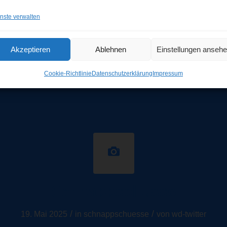
Schnappschüsse
nste verwalten
/
/
19. Mai 2025
in
schnappschuesse
von
wd-twitter
Akzeptieren
Ablehnen
Einstellungen anseh
Cookie-Richtlinie
Datenschutzerklärung
Impressum
Schnappschüsse
/
/
19. Mai 2025
in
schnappschuesse
von
wd-twitter