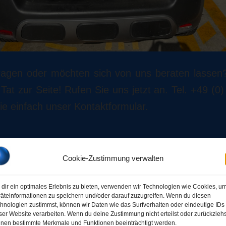
agen oder möchten sich von uns beraten lassen
Tat zur Seite! Rufen Sie uns jetzt an. Tel. +49 (0
e einfach unser Kontaktformular.
Cookie-Zustimmung verwalten
dir ein optimales Erlebnis zu bieten, verwenden wir Technologien wie Cookies, u
äteinformationen zu speichern und/oder darauf zuzugreifen. Wenn du diesen
hnologien zustimmst, können wir Daten wie das Surfverhalten oder eindeutige IDs
ser Website verarbeiten. Wenn du deine Zustimmung nicht erteilst oder zurückziehs
nen bestimmte Merkmale und Funktionen beeinträchtigt werden.