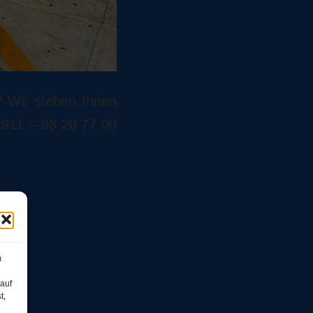
? Wir stehen Ihnen
) 911 – 98 20 77 00
m
 auf
t,