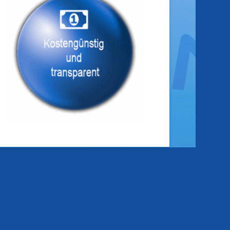
echnik
ür