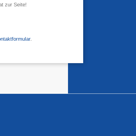
t zur Seite!
ntaktformular
.