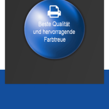
TTPUNKT - Werbet
eferenz-Beispiele f