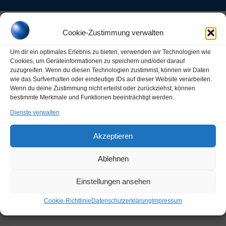
Cookie-Zustimmung verwalten
KONTAKT
Um dir ein optimales Erlebnis zu bieten, verwenden wir Technologien wie
Cookies, um Geräteinformationen zu speichern und/oder darauf
Schnittpunkt – Werbetechnik
zuzugreifen. Wenn du diesen Technologien zustimmst, können wir Daten
Steinbergstr. 18
wie das Surfverhalten oder eindeutige IDs auf dieser Website verarbeiten.
Wenn du deine Zustimmung nicht erteilst oder zurückziehst, können
90552 Röthenbach a. d. Pegnitz
bestimmte Merkmale und Funktionen beeinträchtigt werden.
Dienste verwalten
Tel. +49 (0) 911 – 98 20 77 00
Tel. +49 (0) 911 – 98 20 77 01
Akzeptieren
Mobil +49 (0) 172 – 84 75 239
Ablehnen
info(@)der-schnittpunkt.de
Vereinbaren Sie einfach einen Termin mit uns.
Einstellungen ansehen
Cookie-Richtlinie
Datenschutzerklärung
Impressum