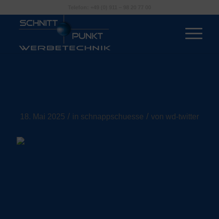
Telefon: +49 (0) 911 – 98 20 77 00
Dein Beitragstitel
/
/
18. Mai 2025
in
schnappschuesse
von
wd-twitter