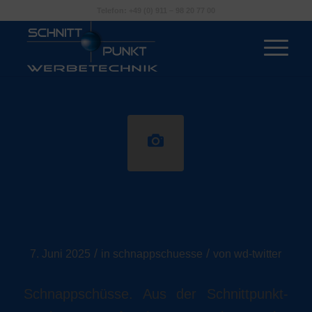
Telefon: +49 (0) 911 – 98 20 77 00
Schnappschüsse
neuester Arbeiten
/
/
7. Juni 2025
in
schnappschuesse
von
wd-twitter
Schnappschüsse. Aus der Schnittpunkt-